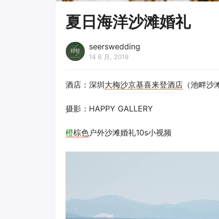
夏日海洋沙滩婚礼
seerswedding
14 6 月, 2019
酒店：深圳
大梅沙京基喜来登酒店
（池畔沙
摄影：HAPPY GALLERY
橙
棕色
户外沙滩婚礼10s小视频