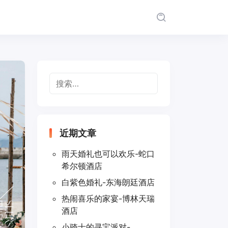
搜
索：
近期文章
雨天婚礼也可以欢乐-蛇口
希尔顿酒店
白紫色婚礼-东海朗廷酒店
热闹喜乐的家宴-博林天瑞
酒店
小骑士的寻宝派对-