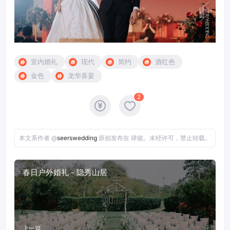
室内婚礼
现代
简约
酒红色
金色
龙华喜宴
2
本文系作者 @
seerswedding
原创发布在 肆懿。未经许可，禁止转载。
春日户外婚礼－隐秀山居
上一篇