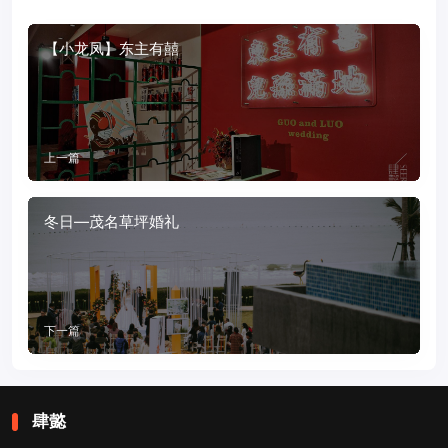
【小龙凤】东主有囍
上一篇
冬日—茂名草坪婚礼
下一篇
肆懿