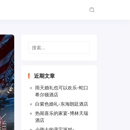
搜
索：
近期文章
雨天婚礼也可以欢乐-蛇口
希尔顿酒店
白紫色婚礼-东海朗廷酒店
热闹喜乐的家宴-博林天瑞
酒店
小骑士的寻宝派对-