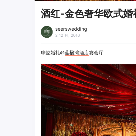
酒红-金色奢华欧式婚
seerswedding
2 12 月, 2016
肆懿婚礼@
蓝楹湾酒店
宴会厅