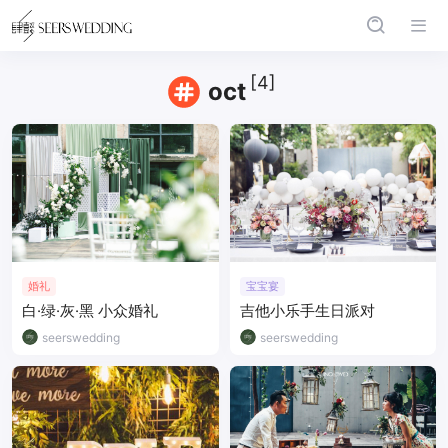
[4]
oct
婚礼
宝宝宴
白·绿·灰·黑 小众婚礼
吉他小乐手生日派对
seerswedding
seerswedding