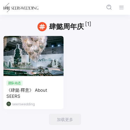
[1]
肆懿周年庆
团队动态
《肆懿·釋意》 About
SEERS
seerswedding
加载更多