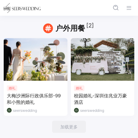
[2]
户外用餐
婚礼
婚礼
大梅沙洲际行政俱乐部-99
校园婚礼-深圳佳兆业万豪
和小熊的婚礼
酒店
seerswedding
seerswedding
加载更多