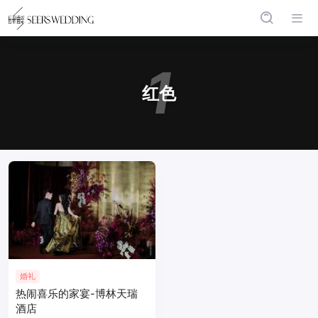
1
红色
婚礼
热闹喜乐的家宴-博林天瑞
酒店